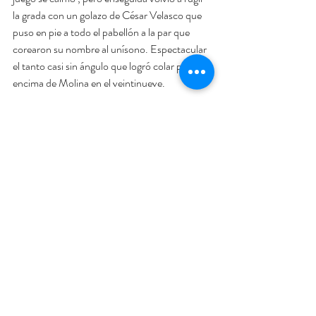
la grada con un golazo de César Velasco que 
puso en pie a todo el pabellón a la par que 
corearon su nombre al unísono. Espectacular 
el tanto casi sin ángulo que logró colar por 
encima de Molina en el veintinueve.
Con la ventaja de cinco a uno, Bruno García 
optaba por el juego de cinco con Lin pero 
aguantaría bien el Jaén. Raúl Jiménez haría 
poste en el treinta y cuatro. Marcaría Chino 
desde su área para hacer su tercer gol, el sexto 
y último del partido. Gran victoria en un gran 
reencuentro.