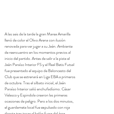
A las seis de la tarde la gran Marea Amarilla 
llenó de color el Olivo Arena con ilusión 
renovada para ver jugar a su Jaén. Ambiente 
de reencuentro en los momentos previos al 
inicio del partido. Antes de salir a la pista el 
Jaén Paraíso Interior FS y el Real Betis Futsal 
fue presentado el equipo de Baloncesto del 
Club que se estrenará en Liga EBA a primeros 
de octubre. Tras el silbato inicial, el Jaén 
Paraíso Interior salió enchufadísimo. César 
Velasco y Espindola crearon las primeras 
ocasiones de peligro. Pero a los dos minutos, 
el guardameta local fue expulsado con roja 
directa tras tocar el balón fuera del área. 