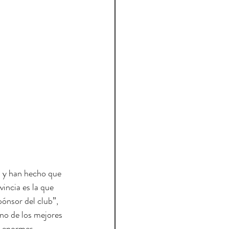
a y han hecho que 
incia es la que 
pónsor del club”, 
no de los mejores 
s enormes 