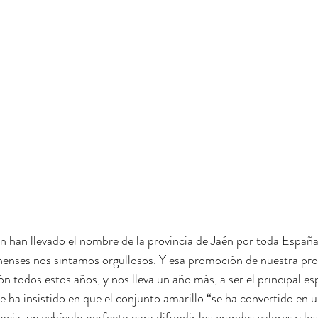
ón han llevado el nombre de la provincia de Jaén por toda Españ
ennenses nos sintamos orgullosos. Y esa promoción de nuestra prov
ón todos estos años, y nos lleva un año más, a ser el principal es
 ha insistido en que el conjunto amarillo “se ha convertido en u
ncia, un vehículo perfecto para difundir los grandes valores y lo