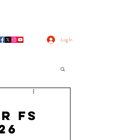
Log In
r FS
26