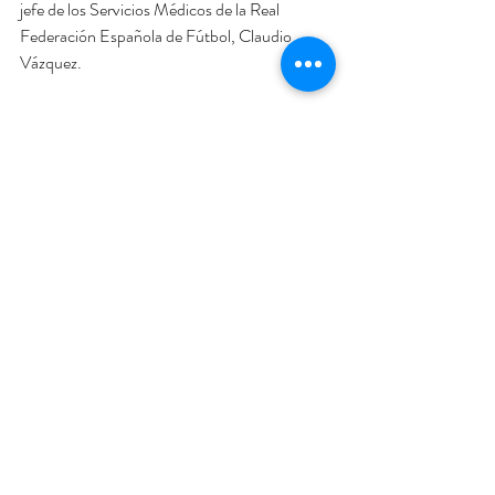
jefe de los Servicios Médicos de la Real 
Federación Española de Fútbol, Claudio 
Vázquez.
Al acto también ha acudido el alcalde de la 
ciudad, Agustín González, junto a concejales 
del equipo de gobierno municipal. El alcalde 
de Jaén, Agustín González, ha felicitado a los 
premiados y ha resaltado que la oferta 
culinaria "es una razón de peso para visitar la 
provincia y en particular la capital". 
Entradas recientes
Ver todo