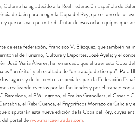
n, Colomo ha agradecido a la Real Federación Española de Balo
incia de Jaén para acoger la Copa del Rey, que es uno de los ev
te y que nos va a permitir disfrutar de esos ocho equipos que son
ente de esta federación, Francisco V. Blázquez, que también ha i
territorial de Turismo, Cultura y Deportes, José Ayala; y el conc
n, José María Álvarez, ha remarcado que el traer esta Copa del
 es “un éxito” y el resultado de “un trabajo de tiempo”. Para Bl
 los lugares y de los centros especiales para la Federación Espa
s realizando eventos por las facilidades y por el trabajo conjun
C Barcelona, el BM Logroño, el Fraikin Granollers, el Caserío Ci
antabria, el Rebi Cuenca, el Frigoríficos Morrazo de Galicia y e
 que disputarán esta nueva edición de la Copa del Rey, cuyas ent
s del portal de 
www.marcaentradas.com
.