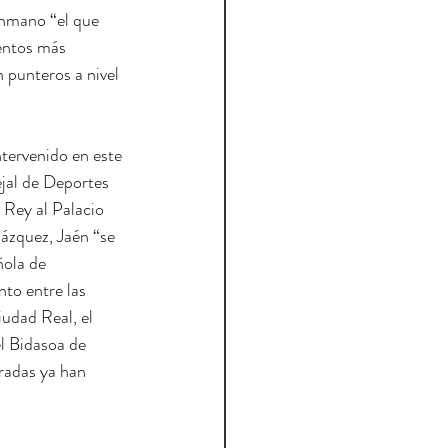
nmano “el que 
entos más 
 punteros a nivel 
ntervenido en este 
ejal de Deportes 
 Rey al Palacio 
ázquez, Jaén “se 
ñola de 
to entre las 
udad Real, el 
l Bidasoa de 
radas ya han 