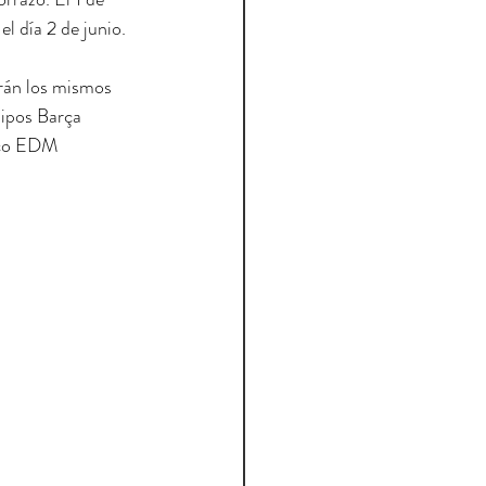
el día 2 de junio.
rán los mismos 
uipos Barça 
hco EDM 