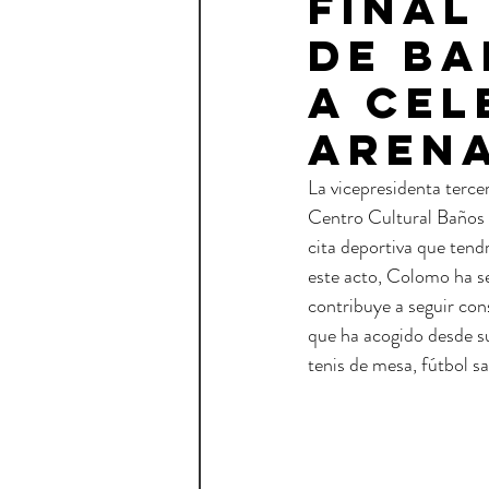
final
de Ba
a cel
Aren
La vicepresidenta terce
Centro Cultural Baños Á
cita deportiva que tend
este acto, Colomo ha se
contribuye a seguir con
que ha acogido desde s
tenis de mesa, fútbol s