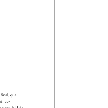
final, que 
Bathco-
rrazo. El 1 de 