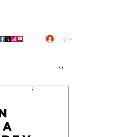
Log In
n
la