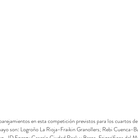
parejamientos en esta competición previstos para los cuartos de 
 mayo son: Logroño La Rioja-Fraikin Granollers; Rebi Cuenca-
un- ID Energy Caserío Ciudad Real; y Barça-Frigoríficos del Mo