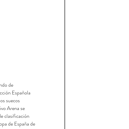
ndo de 
ección Española 
os suecos 
ivo Arena se 
e clasificación 
Copa de España de 