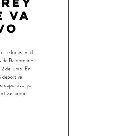
 Rey
e va
vo
este lunes en el 
ey de Balonmano, 
 2 de junio. En 
 deportiva 
o deportivo, ya 
ortivas como 