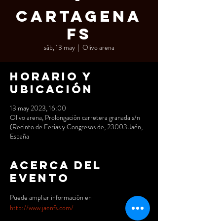
Cartagena
FS
sáb, 13 may
  |  
Olivo arena
Horario y
ubicación
13 may 2023, 16:00
Olivo arena, Prolongación carretera granada s/n
(Recinto de Ferias y Congresos de, 23003 Jaén,
España
Acerca del
evento
Puede ampliar información en
http://www.jaenfs.com/