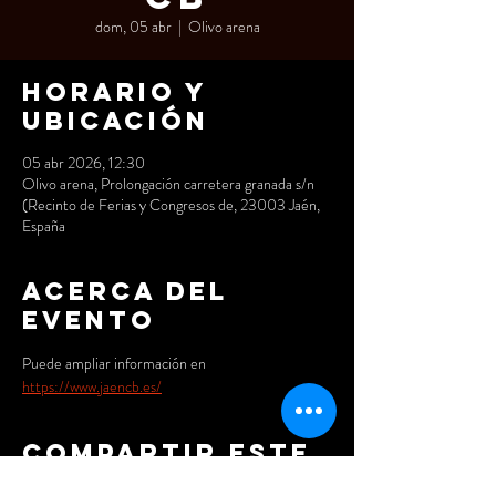
dom, 05 abr
  |  
Olivo arena
Horario y
ubicación
05 abr 2026, 12:30
Olivo arena, Prolongación carretera granada s/n
(Recinto de Ferias y Congresos de, 23003 Jaén,
España
Acerca del
evento
Puede ampliar información en
https://www.jaencb.es/
Compartir este
evento