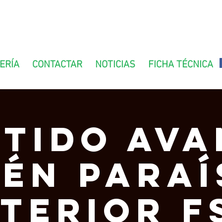
ERÍA
CONTACTAR
NOTICIAS
FICHA TÉCNICA
tido Av
aén Paraí
nterior FS