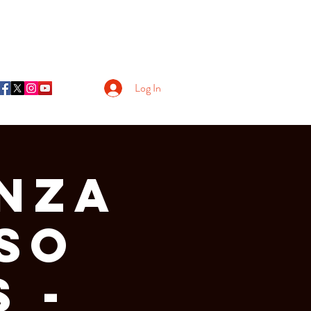
Log In
anza
so
 -