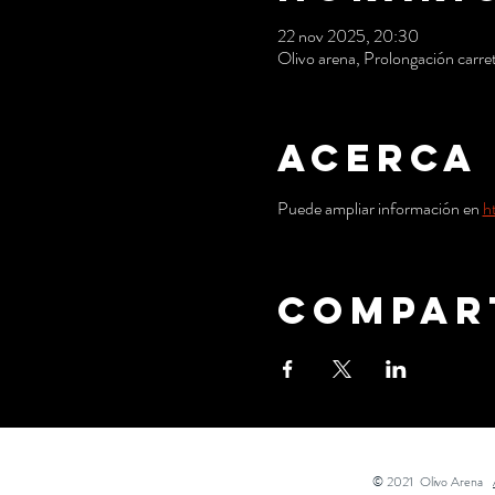
22 nov 2025, 20:30
Olivo arena, Prolongación carre
Acerca
Puede ampliar información en
h
Compar
© 2021 Olivo Arena