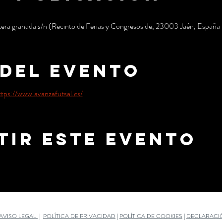
tera granada s/n (Recinto de Ferias y Congresos de, 23003 Jaén, España
 del evento
ttps://www.avanzafutsal.es/
tir este evento
AVISO LEGAL
|
POLÍTICA DE PRIVACIDAD
|
POLÍTICA DE COOKIES
|
DECLARACIÓ