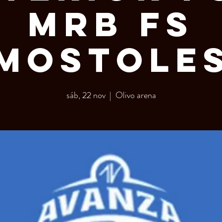
MRB FS
Mostole
sáb, 22 nov
  |  
Olivo arena