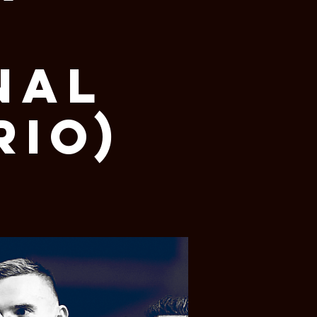
nal
rio)