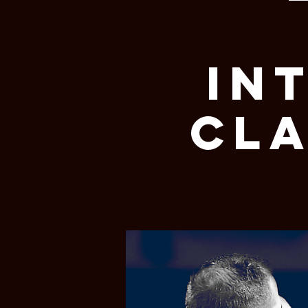
In
Cla