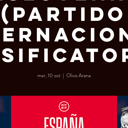
(Partido
ternacio
sificato
mar, 10 oct
  |  
Olivo Arena