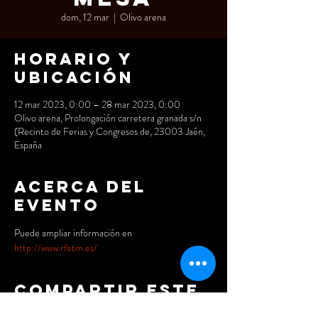
dom, 12 mar
  |  
Olivo arena
Horario y
ubicación
12 mar 2023, 0:00 – 28 mar 2023, 0:00
Olivo arena, Prolongación carretera granada s/n
(Recinto de Ferias y Congresos de, 23003 Jaén,
España
Acerca del
evento
Puede ampliar información en
http://www.rfetm.es/
Compartir este
evento